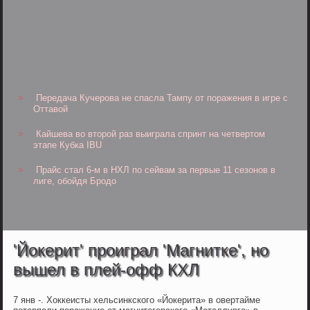
Передача Кучерова не спасла Тампу от поражения в игре с
Оттавой
Кайшева во второй раз выиграла спринт на четвертом
этапе Кубка IBU
Прайс стал 6-м в НХЛ по сейвам за первые 11 сезонов в
лиге, обойдя Бродо
'Йокерит' проиграл 'Магнитке', но
вышел в плей-офф КХЛ
7 янв -. Хоккеисты хельсинкского «Йокерита» в овертайме