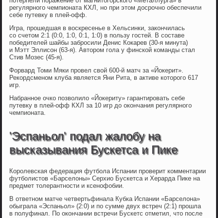
потерпели поражение от магнитогорского «Металлурга» в
регулярного чемпионата КХЛ, но при этом досрочно обеспечили
себе путевку в плей-офф.
Игра, прошедшая в воскресенье в Хельсинки, закончилась
со счетом 2:1 (0:0, 1:0, 0:1, 1:0) в пользу гостей. В составе
победителей шайбы забросили Денис Кокарев (30-я минута)
и Мэтт Эллисон (63-я). Автором гола у финской команды стал
Стив Мозес (45-я).
Форвард Томи Мяки провел свой 600-й матч за «Йокерит».
Рекордсменом клуба является Яни Рита, в активе которого 617
игр.
Набранное очко позволило «Йокериту» гарантировать себе
путевку в плей-офф КХЛ за 10 игр до окончания регулярного
чемпионата.
'Эспаньол' подал жалобу на
высказывания Бускетса и Пике
Королевская федерация футбола Испании проверит комментарии
футболистов «Барселоны» Серхио Бускетса и Херарда Пике на
предмет толерантности и ксенофобии.
В ответном матче четвертьфинала Кубка Испании «Барселона»
обыграла «Эспаньол» (2:0) и по сумме двух встреч (2:1) прошла
в полуфинал. По окончании встречи Бускетс отметил, что после