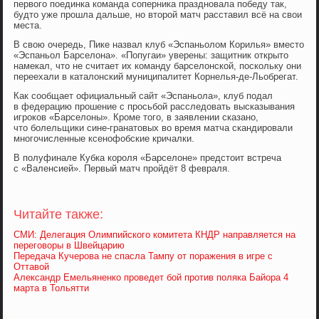
первого поединка команда соперника праздновала победу так,
будто уже прошла дальше, но второй матч расставил всё на свои
места.
В свою очередь, Пике назвал клуб «Эспаньолом Корилья» вместо
«Эспаньол Барселона». «Попугаи» уверены: защитник открыто
намекал, что не считает их команду барселонской, поскольку они
переехали в каталонский муниципалитет Корнелья-де-Льобрегат.
Как сообщает официальный сайт «Эспаньола», клуб подал
в федерацию прошение с просьбой расследовать высказывания
игроков «Барселоны». Кроме того, в заявлении сказано,
что болельщики сине-гранатовых во время матча скандировали
многочисленные ксенофобские кричалки.
В полуфинале Кубка короля «Барселоне» предстоит встреча
с «Валенсией». Первый матч пройдёт 8 февраля.
Читайте также:
СМИ: Делегация Олимпийского комитета КНДР направляется на
переговоры в Швейцарию
Передача Кучерова не спасла Тампу от поражения в игре с
Оттавой
Александр Емельяненко проведет бой против поляка Байора 4
марта в Тольятти