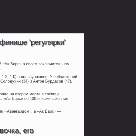
 финише 'регулярки'
й «Ак Барс» в своем заключительном
.
1:2, 1:0) в пользу хозяев. У победителей
Солодухин (34) и Антон Бурдасов (47).
овал на втором месте в таблице
. «Ак Барс» со 100 очками закончил
им «Авангардом», а «Ак Барс» —
вочка, его