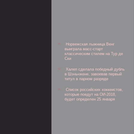
Норвежская лыжница Венг
выиграла масс-старт
классическим стилем на Тур де
Ски
Халеп сделала победный дубль
в Шэньчжене, завоевав первый
титул в парном разряде
Список российских хоккеистов,
которые поедут на ОИ-2018,
будет определен 25 января