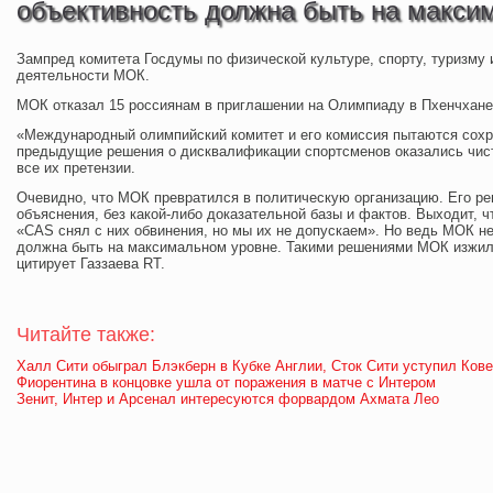
объективность должна быть на макси
Зампред комитета Госдумы по физической культуре, спорту, туризму
деятельности МОК.
МОК отказал 15 россиянам в приглашении на Олимпиаду в Пхенчхане
«Международный олимпийский комитет и его комиссия пытаются сохра
предыдущие решения о дисквалификации спортсменов оказались чис
все их претензии.
Очевидно, что МОК превратился в политическую организацию. Его ре
объяснения, без какой-либо доказательной базы и фактов. Выходит, 
«CAS снял с них обвинения, но мы их не допускаем». Но ведь МОК не
должна быть на максимальном уровне. Такими решениями МОК изжил 
цитирует Газзаева RT.
Читайте также:
Халл Сити обыграл Блэкберн в Кубке Англии, Сток Сити уступил Ков
Фиорентина в концовке ушла от поражения в матче с Интером
Зенит, Интер и Арсенал интересуются форвардом Ахмата Лео