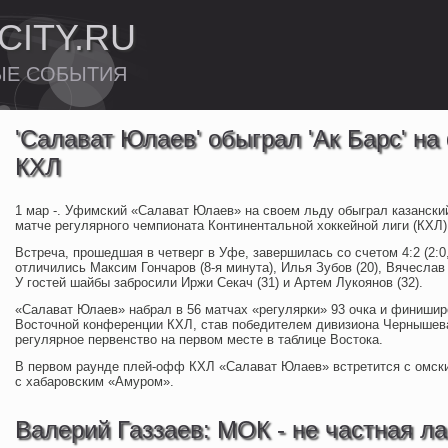
CITY.RU
ЫЕ СОБЫТИЯ
'Салават Юлаев' обыграл 'Ак Барс' на
КХЛ
1 мар -. Уфимский «Салават Юлаев» на своем льду обыграл казански
матче регулярного чемпионата Континентальной хоккейной лиги (КХЛ)
Встреча, прошедшая в четверг в Уфе, завершилась со счетом 4:2 (2:0, 
отличились Максим Гончаров (8-я минута), Илья Зубов (20), Вячеслав 
У гостей шайбы забросили Иржи Секач (31) и Артем Лукоянов (32).
«Салават Юлаев» набрал в 56 матчах «регулярки» 93 очка и финишир
Восточной конференции КХЛ, став победителем дивизиона Чернышева
регулярное первенство на первом месте в таблице Востока.
В первом раунде плей-офф КХЛ «Салават Юлаев» встретится с омск
с хабаровским «Амуром».
Валерий Газзаев: МОК - не частная ла