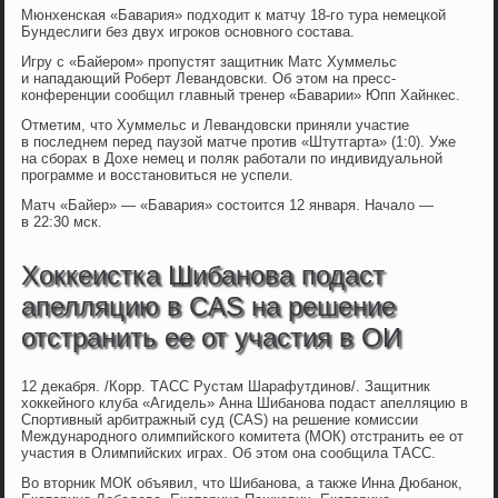
Мюнхенская «Бавария» подходит к матчу 18-го тура немецкой
Бундеслиги без двух игроков основного состава.
Игру с «Байером» пропустят защитник Матс Хуммельс
и нападающий Роберт Левандовски. Об этом на пресс-
конференции сообщил главный тренер «Баварии» Юпп Хайнкес.
Отметим, что Хуммельс и Левандовски приняли участие
в последнем перед паузой матче против «Штутгарта» (1:0). Уже
на сборах в Дохе немец и поляк работали по индивидуальной
программе и восстановиться не успели.
Матч «Байер» — «Бавария» состоится 12 января. Начало —
в 22:30 мск.
Хоккеистка Шибанова подаст
апелляцию в CAS на решение
отстранить ее от участия в ОИ
12 декабря. /Корр. ТАСС Рустам Шарафутдинов/. Защитник
хоккейного клуба «Агидель» Анна Шибанова подаст апелляцию в
Спортивный арбитражный суд (CAS) на решение комиссии
Международного олимпийского комитета (МОК) отстранить ее от
участия в Олимпийских играх. Об этом она сообщила ТАСС.
Во вторник МОК объявил, что Шибанова, а также Инна Дюбанок,