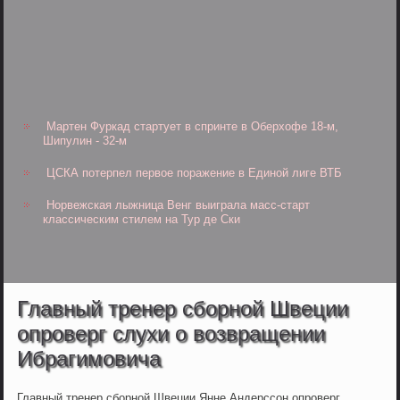
Мартен Фуркад стартует в спринте в Оберхофе 18-м,
Шипулин - 32-м
ЦСКА потерпел первое поражение в Единой лиге ВТБ
Норвежская лыжница Венг выиграла масс-старт
классическим стилем на Тур де Ски
Главный тренер сборной Швеции
опроверг слухи о возвращении
Ибрагимовича
Главный тренер сборной Швеции Янне Андерссон опроверг