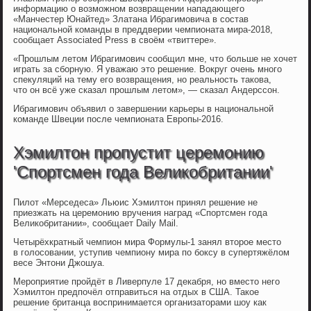
информацию о возможном возвращении нападающего
«Манчестер Юнайтед» Златана Ибрагимовича в состав
национальной команды в преддверии чемпионата мира-2018,
сообщает Associated Press в своём «твиттере».
«Прошлым летом Ибрагимович сообщил мне, что больше не хочет
играть за сборную. Я уважаю это решение. Вокруг очень много
спекуляций на тему его возвращения, но реальность такова,
что он всё уже сказал прошлым летом», — сказал Андерссон.
Ибрагимович объявил о завершении карьеры в национальной
команде Швеции после чемпионата Европы-2016.
Хэмилтон пропустит церемонию
'Спортсмен года Великобритании'
Пилот «Мерседеса» Льюис Хэмилтон принял решение не
приезжать на церемонию вручения наград «Спортсмен года
Великобритании», сообщает Daily Mail.
Четырёхкратный чемпион мира Формулы-1 занял второе место
в голосовании, уступив чемпиону мира по боксу в супертяжёлом
весе Энтони Джошуа.
Мероприятие пройдёт в Ливерпуле 17 декабря, но вместо него
Хэмилтон предпочёл отправиться на отдых в США. Такое
решение британца воспринимается организаторами шоу как