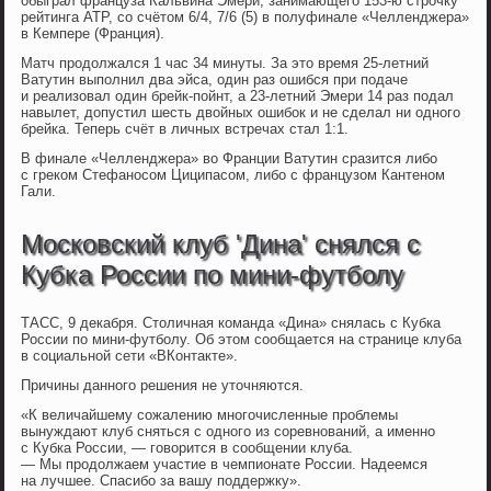
обыграл француза Кальвина Эмери, занимающего 153-ю строчку
рейтинга ATP, со счётом 6/4, 7/6 (5) в полуфинале «Челленджера»
в Кемпере (Франция).
Матч продолжался 1 час 34 минуты. За это время 25-летний
Ватутин выполнил два эйса, один раз ошибся при подаче
и реализовал один брейк-пойнт, а 23-летний Эмери 14 раз подал
навылет, допустил шесть двойных ошибок и не сделал ни одного
брейка. Теперь счёт в личных встречах стал 1:1.
В финале «Челленджера» во Франции Ватутин сразится либо
с греком Стефаносом Циципасом, либо с французом Кантеном
Гали.
Московский клуб 'Дина' снялся с
Кубка России по мини-футболу
ТАСС, 9 декабря. Столичная команда «Дина» снялась с Кубка
России по мини-футболу. Об этом сообщается на странице клуба
в социальной сети «ВКонтакте».
Причины данного решения не уточняются.
«К величайшему сожалению многочисленные проблемы
вынуждают клуб сняться с одного из соревнований, а именно
с Кубка России, — говорится в сообщении клуба.
— Мы продолжаем участие в чемпионате России. Надеемся
на лучшее. Спасибо за вашу поддержку».