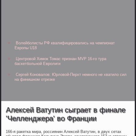
Волейболисты РФ квалифицировались на чемпионат
Европы U18
Центровой Химок Томас признан MVP 16-го тура
баскетбольной Евролиги
Сергей Коновалов: Юрловой-Перхт немного не хватило сил
на финишном отрезке
Алексей Ватутин сыграет в финале
'Челленджера' во Франции
166-я ракетка мира, россиянин Алексей Ватутин, в двух сетах