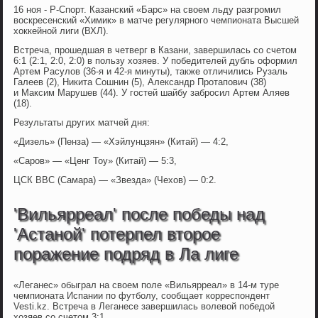
16 ноя - Р-Спорт. Казанский «Барс» на своем льду разгромил
воскресенский «Химик» в матче регулярного чемпионата Высшей
хоккейной лиги (ВХЛ).
Встреча, прошедшая в четверг в Казани, завершилась со счетом
6:1 (2:1, 2:0, 2:0) в пользу хозяев. У победителей дубль оформил
Артем Расулов (36-я и 42-я минуты), также отличились Рузаль
Галеев (2), Никита Сошнин (5), Александр Протапович (38)
и Максим Марушев (44). У гостей шайбу забросил Артем Аляев
(18).
Результаты других матчей дня:
«Дизель» (Пенза) — «Хэйлунцзян» (Китай) — 4:2,
«Саров» — «Ценг Тоу» (Китай) — 5:3,
ЦСК ВВС (Самара) — «Звезда» (Чехов) — 0:2.
'Вильярреал' после победы над
'Астаной' потерпел второе
поражение подряд в Ла лиге
«Леганес» обыграл на своем поле «Вильярреал» в 14-м туре
чемпионата Испании по футболу, сообщает корреспондент
Vesti.kz. Встреча в Леганесе завершилась волевой победой
хозяев со счетом 3:1.