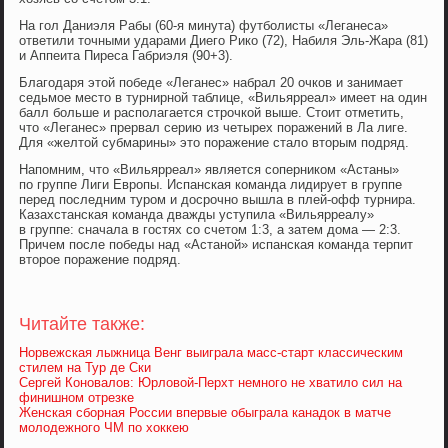
На гол Даниэля Рабы (60-я минута) футболисты «Леганеса»
ответили точными ударами Диего Рико (72), Набиля Эль-Жара (81)
и Аппеита Пиреса Габриэля (90+3).
Благодаря этой победе «Леганес» набрал 20 очков и занимает
седьмое место в турнирной таблице, «Вильярреал» имеет на один
балл больше и располагается строчкой выше. Стоит отметить,
что «Леганес» прервал серию из четырех поражений в Ла лиге.
Для «желтой субмарины» это поражение стало вторым подряд.
Напомним, что «Вильярреал» является соперником «Астаны»
по группе Лиги Европы. Испанская команда лидирует в группе
перед последним туром и досрочно вышла в плей-офф турнира.
Казахстанская команда дважды уступила «Вильярреалу»
в группе: сначала в гостях со счетом 1:3, а затем дома — 2:3.
Причем после победы над «Астаной» испанская команда терпит
второе поражение подряд.
Читайте также:
Норвежская лыжница Венг выиграла масс-старт классическим
стилем на Тур де Ски
Сергей Коновалов: Юрловой-Перхт немного не хватило сил на
финишном отрезке
Женская сборная России впервые обыграла канадок в матче
молодежного ЧМ по хоккею